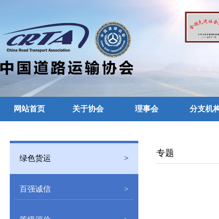
网站首页
关于协会
理事会
分支机
留言反馈
专题
绿色货运
>
百强诚信
>