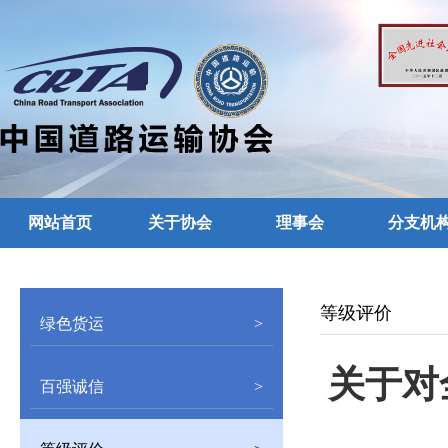
网站首页
关于协会
理事会
分支机
留言反馈
等级评价
绿色货运
>
关于对
百强诚信
>