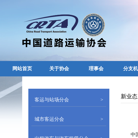
网站首页
关于协会
理事会
分支机
新业态
客运与站场分会
>
城市客运分会
>
中